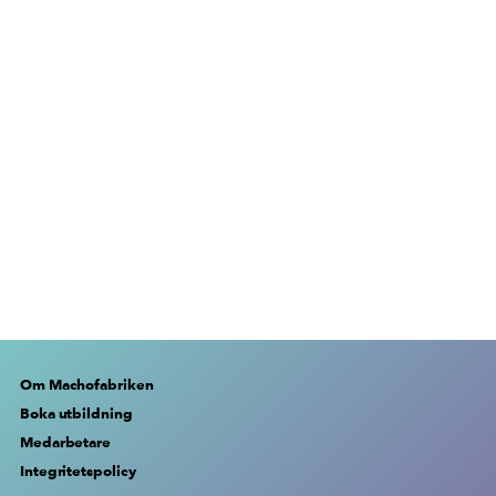
Om Machofabriken
Boka utbildning
Medarbetare
Integritetspolicy