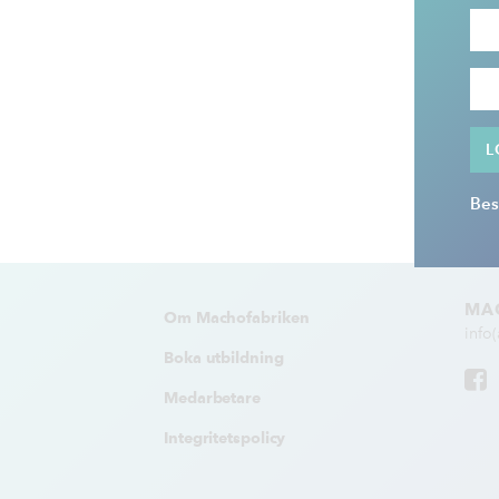
Bes
MA
Om Machofabriken
info
Boka utbildning
Medarbetare
Integritetspolicy