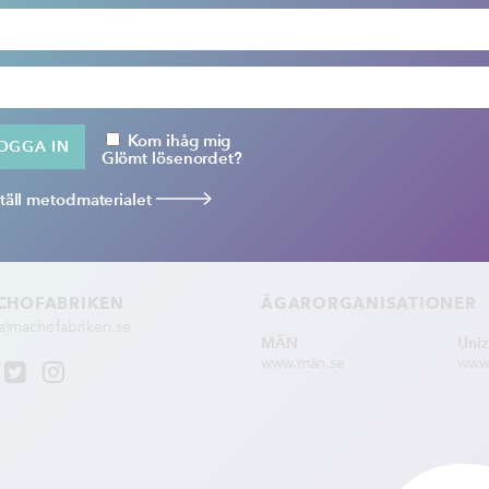
Kom ihåg mig
Glömt lösenordet?
täll metodmaterialet
CHOFABRIKEN
ÄGAR­ORGANISATIONER
(a)machofabriken.se
MÄN
Uni
www.män.se
www.