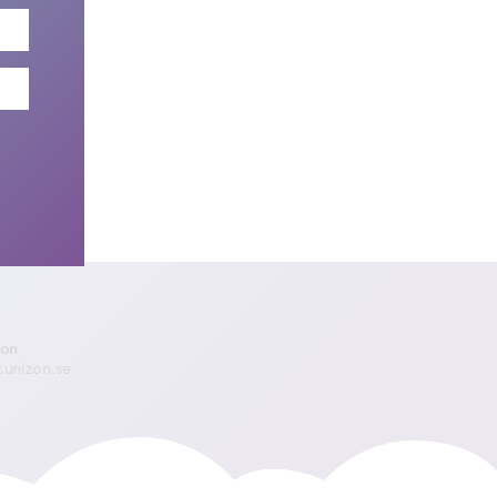
zon
unizon.se