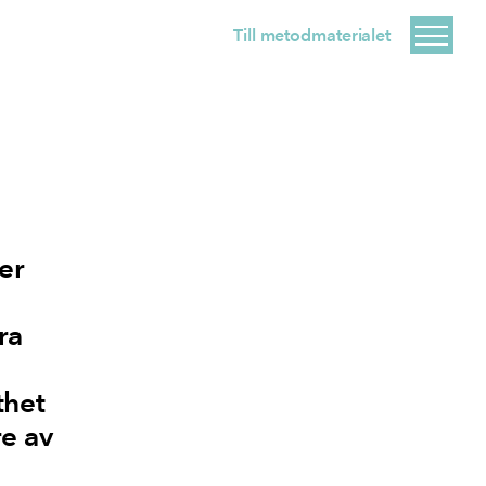
Till metodmaterialet
er
ra
thet
re av