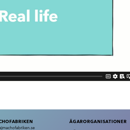
CHOFABRIKEN
ÄGAR­ORGANISATIONER
(a)machofabriken.se