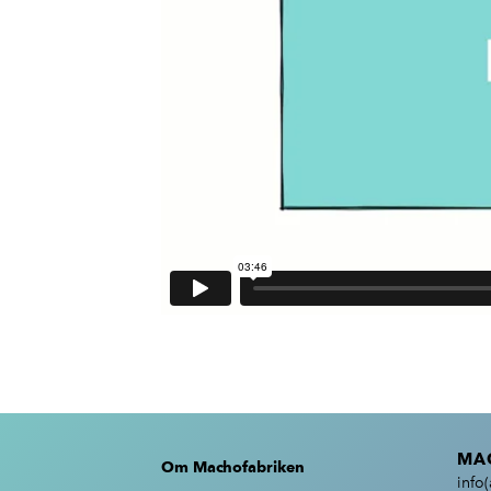
MA
Om Machofabriken
info