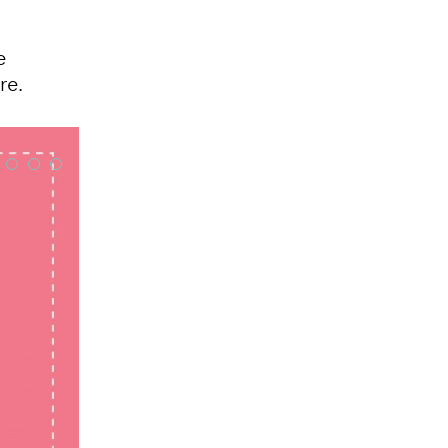
e
re.