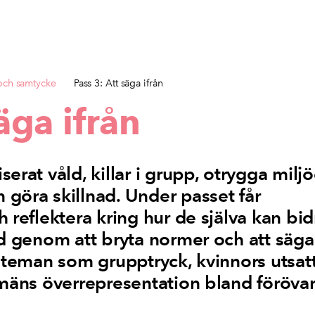
 och samtycke
Pass 3: Att säga ifrån
äga ifrån
erat våld, killar i grupp, otrygga miljö
göra skillnad. Under passet får
 reflektera kring hur de själva kan bid
ld genom att bryta normer och att säga
t teman som grupptryck, kvinnors utsat
 mäns överrepresentation bland föröva