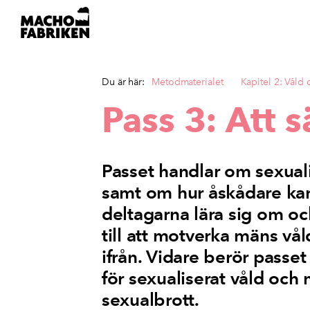
Du är här:
Metodmaterialet
Kapitel 2: Våld
Pass 3: Att s
Passet handlar om sexualis
samt om hur åskådare kan 
deltagarna lära sig om och
till att motverka mäns vå
ifrån. Vidare berör passe
för sexualiserat våld och
sexualbrott.