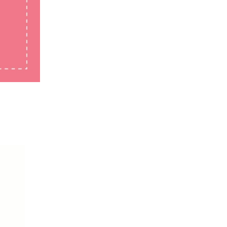
STARTA PASS
Instruktioner (5 minuter):
Gå igenom reglerna tillsammans 
Understryk att man visar respekt för
passet givande för alla deltagare.
Tänk på:
Reglerna behöver inte gås igenom 
följer dem. Samtidigt är det bra at